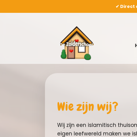
✔ Direct
Ga
Ga
door
naar
naar
de
navigatie
inhoud
Wie zijn wij?
Wij zijn een islamitisch thuiso
eigen leefwereld maken we is