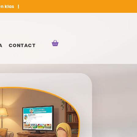
en klas |
A
CONTACT