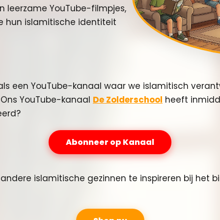
en leerzame YouTube-filmpjes,
 hun islamitische identiteit
art als een YouTube-kanaal waar we islamitisch vera
. Ons YouTube-kanaal
De Zolderschool
heeft inmidd
eerd?
Abonneer op Kanaal
ndere islamitische gezinnen te inspireren bij het b