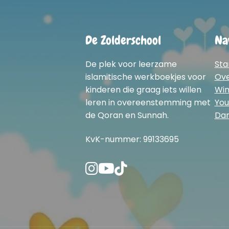
De Zolderschool
Na
De plek voor leerzame
Sta
islamitische werkboekjes voor
Ov
kinderen die graag iets willen
Win
leren in overeenstemming met
You
de Qoran en Sunnah.
Dar
KvK-nummer: 99133695