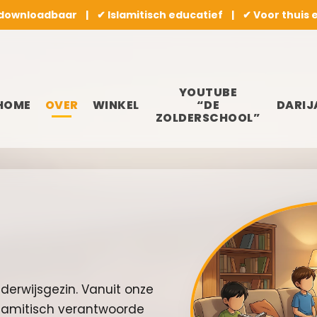
 downloadbaar | ✔ Islamitisch educatief | ✔ Voor thuis 
YOUTUBE
HOME
OVER
WINKEL
“DE
DARIJ
ZOLDERSCHOOL”
nderwijsgezin. Vanuit onze
lamitisch verantwoorde