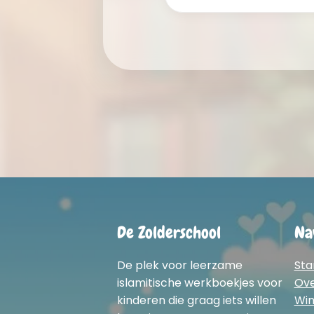
De Zolderschool
Na
De plek voor leerzame
Sta
islamitische werkboekjes voor
Ov
kinderen die graag iets willen
Win