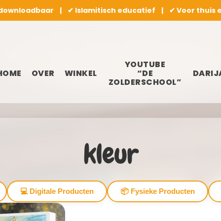
 downloadbaar | ✔ Islamitisch educatief | ✔ Voor thuis 
YOUTUBE
HOME
OVER
WINKEL
“DE
DARIJ
ZOLDERSCHOOL”
kleur
💻 Digitale Producten
📦 Fysieke Producten