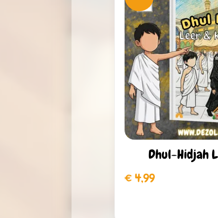
Dhul-Hidjah L
€
4,99