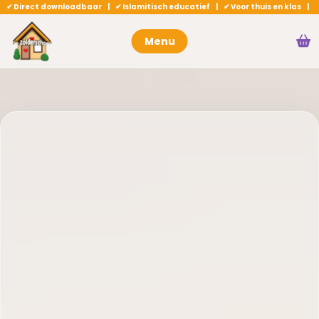
✔ Direct downloadbaar | ✔ Islamitisch educatief | ✔ Voor thuis en klas |
Menu