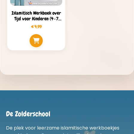
Islamitisch Werkboek over
Tijd voor Kinderen (4–7
jaar) – 50+ Pagina’s PDF
€
4,99
De Zolderschool
De plek voor leerzame islamitische werkboekjes