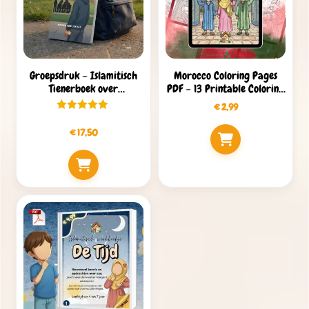
Groepsdruk – Islamitisch
Morocco Coloring Pages
Tienerboek over
PDF – 13 Printable Coloring
Groepsdruk en Keuzes
Pages for Kids
€
2,99
€
17,50