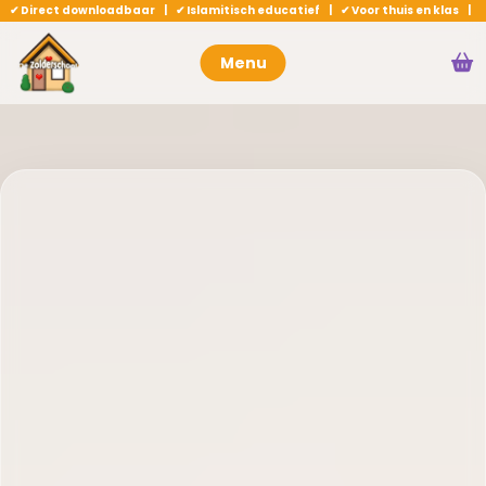
✔ Direct downloadbaar | ✔ Islamitisch educatief | ✔ Voor thuis en klas |
Menu