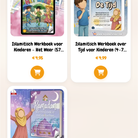
Islamitisch Werkboek voor
Islamitisch Werkboek over
Kinderen – Het Weer (57
Tijd voor Kinderen (4–7
Pagina’s PDF)
jaar) – 50+ Pagina’s PDF
€
4,95
€
4,99